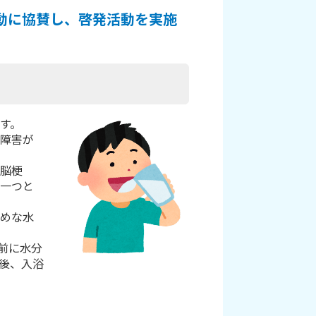
動に協賛し、啓発活動を実施
す。
障害が
脳梗
一つと
めな水
前に水分
後、入浴